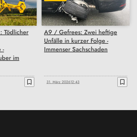
 Tödlicher
A9 / Gefrees: Zwei heftige
Unfälle in kurzer Folge -
 -
Immenser Sachschaden
uber im
bookmark_border
bookmark_border
31. März 2026
12:43