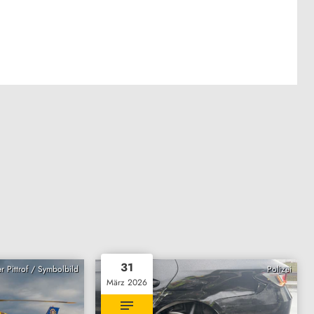
31
r Pittrof / Symbolbild
Polizei
März 2026