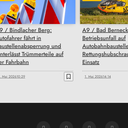
9 / Bindlacher Berg:
A9 / Bad Berneck:
utofahrer fährt in
Betriebsunfall auf
austellenabsperrung und
Autobahnbaustelle
interlässt Trümmerteile auf
Rettungshubschra
er Fahrbahn
Einsatz
bookmark_border
. Mai 2026
10:29
1. Mai 2026
14:14