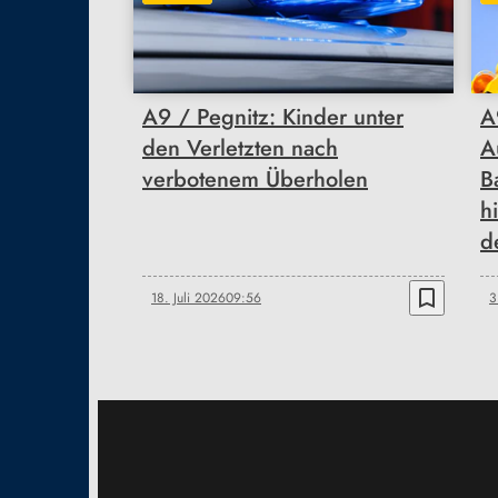
A9 / Pegnitz: Kinder unter
A
den Verletzten nach
A
verbotenem Überholen
B
h
d
bookmark_border
18. Juli 2026
09:56
3