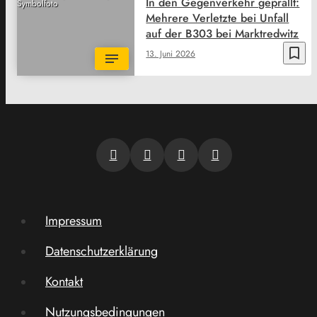
In den Gegenverkehr geprallt:
Symbolfoto
Mehrere Verletzte bei Unfall
auf der B303 bei Marktredwitz
bookmark_border
13. Juni 2026
Impressum
Datenschutzerklärung
Kontakt
Nutzungsbedingungen