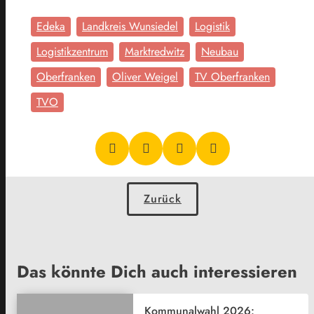
Edeka
Landkreis Wunsiedel
Logistik
Logistikzentrum
Marktredwitz
Neubau
Oberfranken
Oliver Weigel
TV Oberfranken
TVO
Zurück
Das könnte Dich auch interessieren
Kommunalwahl 2026: