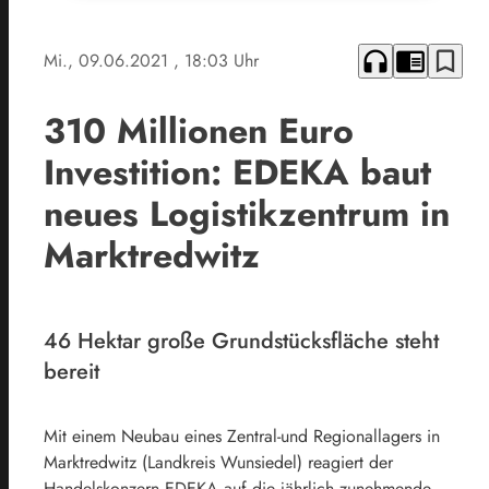
headphones
chrome_reader_mode
bookmark_border
Mi., 09.06.2021
, 18:03 Uhr
310 Millionen Euro
Investition: EDEKA baut
neues Logistikzentrum in
Marktredwitz
46 Hektar große Grundstücksfläche steht
bereit
Mit einem Neubau eines Zentral-und Regionallagers in
Marktredwitz (Landkreis Wunsiedel) reagiert der
Handelskonzern EDEKA auf die jährlich zunehmende