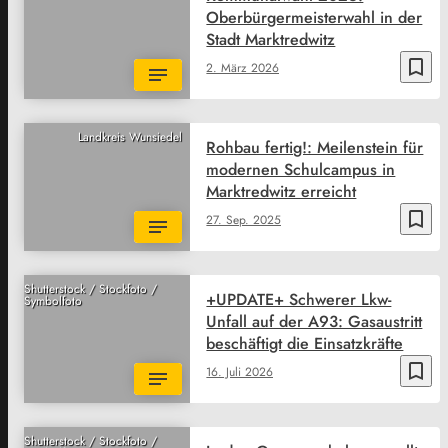
Oberbürgermeisterwahl in der
Stadt Marktredwitz
bookmark_border
2. März 2026
Landkreis Wunsiedel
Rohbau fertig!: Meilenstein für
modernen Schulcampus in
Marktredwitz erreicht
bookmark_border
27. Sep. 2025
Shutterstock / Stockfoto /
+UPDATE+ Schwerer Lkw-
Symbolfoto
Unfall auf der A93: Gasaustritt
beschäftigt die Einsatzkräfte
bookmark_border
16. Juli 2026
Shutterstock / Stockfoto /