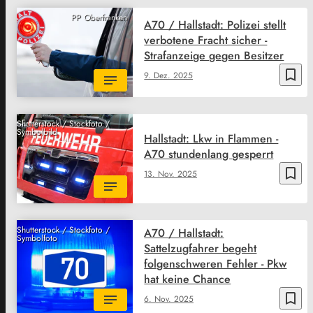
PP Oberfranken
A70 / Hallstadt: Polizei stellt
verbotene Fracht sicher -
Strafanzeige gegen Besitzer
bookmark_border
9. Dez. 2025
Shutterstock / Stockfoto /
Symbolbild
Hallstadt: Lkw in Flammen -
A70 stundenlang gesperrt
bookmark_border
13. Nov. 2025
Shutterstock / Stockfoto /
A70 / Hallstadt:
Symbolfoto
Sattelzugfahrer begeht
folgenschweren Fehler - Pkw
hat keine Chance
bookmark_border
6. Nov. 2025