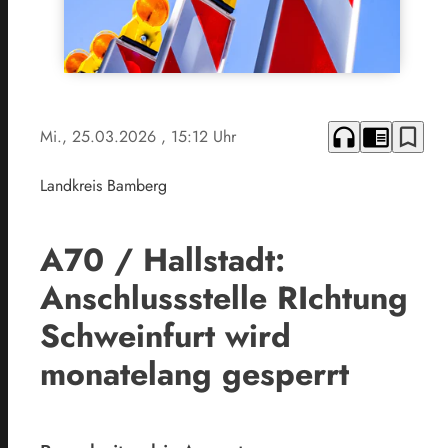
headphones
chrome_reader_mode
bookmark_border
Mi., 25.03.2026
, 15:12 Uhr
Landkreis Bamberg
A70 / Hallstadt:
Anschlussstelle RIchtung
Schweinfurt wird
monatelang gesperrt