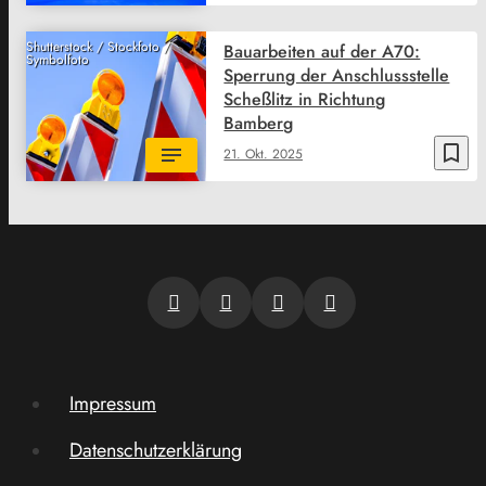
Shutterstock / Stockfoto /
Bauarbeiten auf der A70:
Symbolfoto
Sperrung der Anschlussstelle
Scheßlitz in Richtung
Bamberg
bookmark_border
21. Okt. 2025
Impressum
Datenschutzerklärung