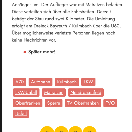
Anhänger um. Der Auflieger war mit Matratzen beladen.
Diese verteilten sich über alle Fahrstreifen. Derzeit
beträgt der Stau rund zwei Kilometer. Die Umleitung
erfolgt am Dreieck Bayreuth / Kulmbach über die U60.
Über möglicherweise verletzte Personen liegen noch
keine Nachrichten vor.
Später mehr!
A70
Autobahn
Kulmbach
LKW
LKW-Unfall
Matratzen
Neudrossenfeld
Oberfranken
Sperre
TV Oberfranken
TVO
Unfall