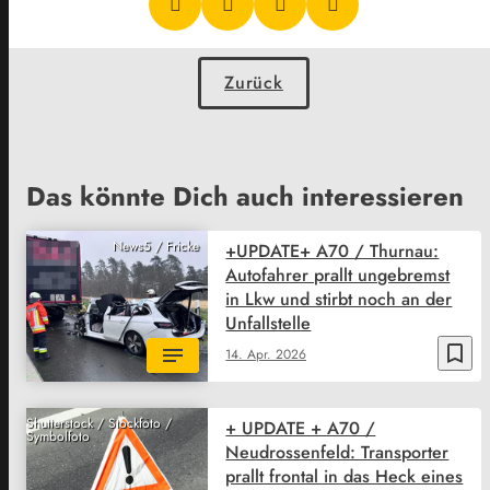
Zurück
Das könnte Dich auch interessieren
News5 / Fricke
+UPDATE+ A70 / Thurnau:
Autofahrer prallt ungebremst
in Lkw und stirbt noch an der
Unfallstelle
bookmark_border
14. Apr. 2026
Shutterstock / Stockfoto /
+ UPDATE + A70 /
Symbolfoto
Neudrossenfeld: Transporter
prallt frontal in das Heck eines