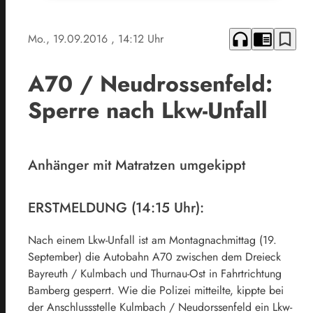
headphones
chrome_reader_mode
bookmark_border
Mo., 19.09.2016
, 14:12 Uhr
A70 / Neudrossenfeld:
Sperre nach Lkw-Unfall
Anhänger mit Matratzen umgekippt
ERSTMELDUNG (14:15 Uhr):
Nach einem Lkw-Unfall ist am Montagnachmittag (19.
September) die Autobahn A70 zwischen dem Dreieck
Bayreuth / Kulmbach und Thurnau-Ost in Fahrtrichtung
Bamberg gesperrt. Wie die Polizei mitteilte, kippte bei
der Anschlussstelle Kulmbach / Neudorssenfeld ein Lkw-