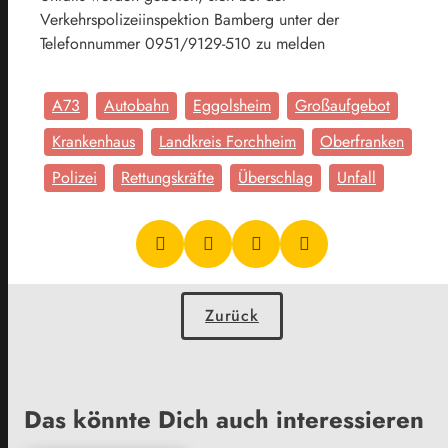
Verkehrspolizeiinspektion Bamberg unter der
Telefonnummer 0951/9129-510 zu melden
A73
Autobahn
Eggolsheim
Großaufgebot
Krankenhaus
Landkreis Forchheim
Oberfranken
Polizei
Rettungskräfte
Überschlag
Unfall
Zurück
Das könnte Dich auch interessieren