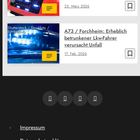
bookmark_border
23. März 2026
Shutterstock / Stockfoto /
A73 / Forchheim: Erheblich
Symbolfoto
betrunkener Lkw-Fahrer
verursacht Unfall
bookmark_border
17. Feb. 2026
Impressum