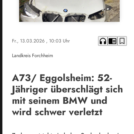
headphones
chrome_reader_mode
bookmark_border
Fr., 13.03.2026
, 10:03 Uhr
Landkreis Forchheim
A73/ Eggolsheim: 52-
Jähriger überschlägt sich
mit seinem BMW und
wird schwer verletzt