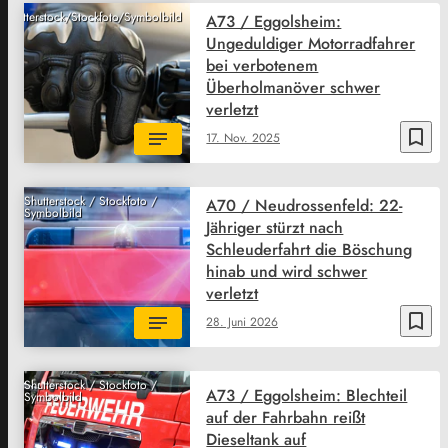
Shutterstock/Stockfoto/Symbolbild
A73 / Eggolsheim:
Ungeduldiger Motorradfahrer
bei verbotenem
Überholmanöver schwer
verletzt
bookmark_border
17. Nov. 2025
Shutterstock / Stockfoto /
A70 / Neudrossenfeld: 22-
Symbolbild
Jähriger stürzt nach
Schleuderfahrt die Böschung
hinab und wird schwer
verletzt
bookmark_border
28. Juni 2026
Shutterstock / Stockfoto /
A73 / Eggolsheim: Blechteil
Symbolbild
auf der Fahrbahn reißt
Dieseltank auf