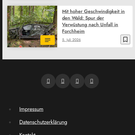
News5
Mit hoher Geschwindigkeit in
den Wald: Spur der
Verwüstung nach Unfall in
Forchheim
bookmark_border
5. Juli 2026
Impressum
Datenschutzerklärung
Kontakt