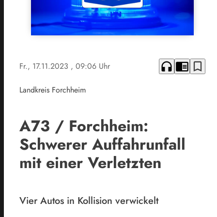
headphones
chrome_reader_mode
bookmark_border
Fr., 17.11.2023
, 09:06 Uhr
Landkreis Forchheim
A73 / Forchheim:
Schwerer Auffahrunfall
mit einer Verletzten
Vier Autos in Kollision verwickelt