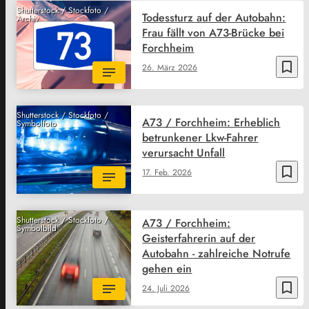
Shutterstock / Stockfoto /
Todessturz auf der Autobahn:
Archiv
Frau fällt von A73-Brücke bei
Forchheim
bookmark_border
26. März 2026
Shutterstock / Stockfoto /
A73 / Forchheim: Erheblich
Symbolfoto
betrunkener Lkw-Fahrer
verursacht Unfall
bookmark_border
17. Feb. 2026
Shutterstock / Stockfoto /
A73 / Forchheim:
Symbolbild
Geisterfahrerin auf der
Autobahn - zahlreiche Notrufe
gehen ein
bookmark_border
24. Juli 2026