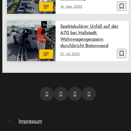
bookmark_border
16. Sep. 2025
Foto: Polizei
Spektakulärer Unfall auf der
A70 bei Hallstadt:
Wohnwagengespann
durchbricht Betonwand
bookmark_border
21. Juli 2026
Impressum