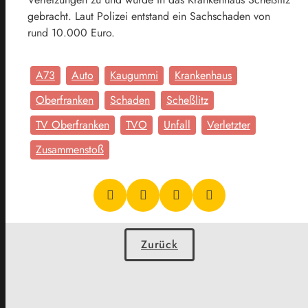
gebracht. Laut Polizei entstand ein Sachschaden von
rund 10.000 Euro.
A73
Auto
Kaugummi
Krankenhaus
Oberfranken
Schaden
Scheßlitz
TV Oberfranken
TVO
Unfall
Verletzter
Zusammenstoß
Zurück