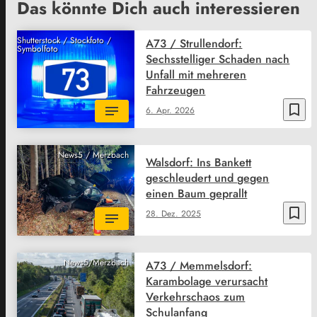
Das könnte Dich auch interessieren
Shutterstock / Stockfoto /
A73 / Strullendorf:
Symbolfoto
Sechsstelliger Schaden nach
Unfall mit mehreren
Fahrzeugen
bookmark_border
6. Apr. 2026
News5 / Merzbach
Walsdorf: Ins Bankett
geschleudert und gegen
einen Baum geprallt
bookmark_border
28. Dez. 2025
News5/Merzbach
A73 / Memmelsdorf:
Karambolage verursacht
Verkehrschaos zum
Schulanfang