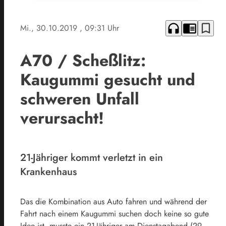
headphones
chrome_reader_mode
bookmark_border
Mi., 30.10.2019
, 09:31 Uhr
A70 / Scheßlitz:
Kaugummi gesucht und
schweren Unfall
verursacht!
21-Jähriger kommt verletzt in ein
Krankenhaus
Das die Kombination aus Auto fahren und während der
Fahrt nach einem Kaugummi suchen doch keine so gute
Idee ist, musste ein 21-Jähriger am Dienstagabend (29.