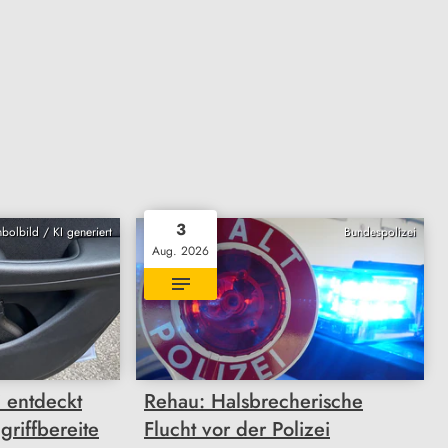
3
bolbild / KI generiert
Bundespolizei
Aug. 2026
i entdeckt
Rehau: Halsbrecherische
griffbereite
Flucht vor der Polizei