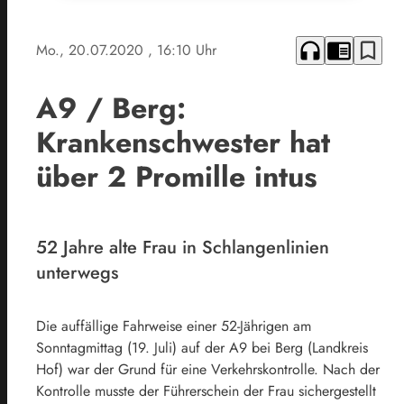
headphones
chrome_reader_mode
bookmark_border
Mo., 20.07.2020
, 16:10 Uhr
A9 / Berg:
Krankenschwester hat
über 2 Promille intus
52 Jahre alte Frau in Schlangenlinien
unterwegs
Die auffällige Fahrweise einer 52-Jährigen am
Sonntagmittag (19. Juli) auf der A9 bei Berg (Landkreis
Hof) war der Grund für eine Verkehrskontrolle. Nach der
Kontrolle musste der Führerschein der Frau sichergestellt