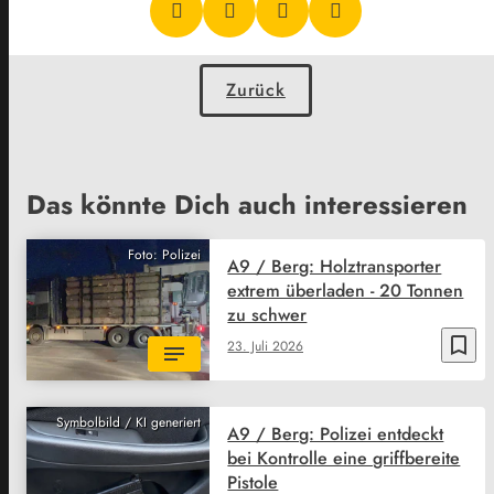
Zurück
Das könnte Dich auch interessieren
Foto: Polizei
A9 / Berg: Holztransporter
extrem überladen - 20 Tonnen
zu schwer
bookmark_border
23. Juli 2026
Symbolbild / KI generiert
A9 / Berg: Polizei entdeckt
bei Kontrolle eine griffbereite
Pistole