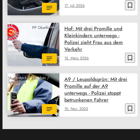
bookmark_border
17. Juli 2026
PP Oberfranken
Hof: Mit drei Promille und
Kleinkindern unterwegs -
Polizei zieht Frau aus dem
Verkehr
bookmark_border
12. März 2026
Shutterstock / Stockfoto /
A9 / Leupoldsgrün: Mit drei
Symbolfoto
Promille auf der A9
unterwegs - Polizei stoppt
betrunkenen Fahrer
bookmark_border
10. Nov. 2025