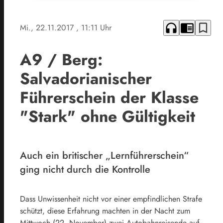
headphones
chrome_reader_mode
bookmark_border
Mi., 22.11.2017
, 11:11 Uhr
A9 / Berg:
Salvadorianischer
Führerschein der Klasse
"Stark" ohne Gültigkeit
Auch ein britischer „Lernführerschein“
ging nicht durch die Kontrolle
Dass Unwissenheit nicht vor einer empfindlichen Strafe
schützt, diese Erfahrung machten in der Nacht zum
Mittwoch (22. November) zwei Autobahnreisende auf