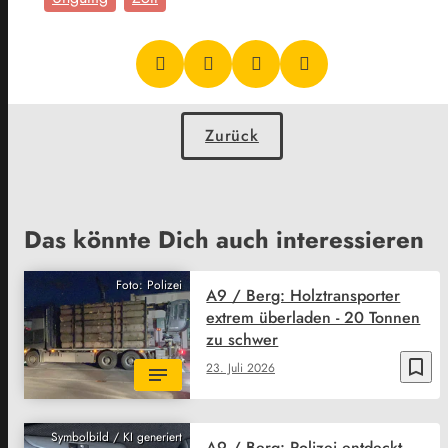
Zurück
Das könnte Dich auch interessieren
Foto: Polizei
A9 / Berg: Holztransporter
extrem überladen - 20 Tonnen
zu schwer
bookmark_border
23. Juli 2026
Symbolbild / KI generiert
A9 / Berg: Polizei entdeckt