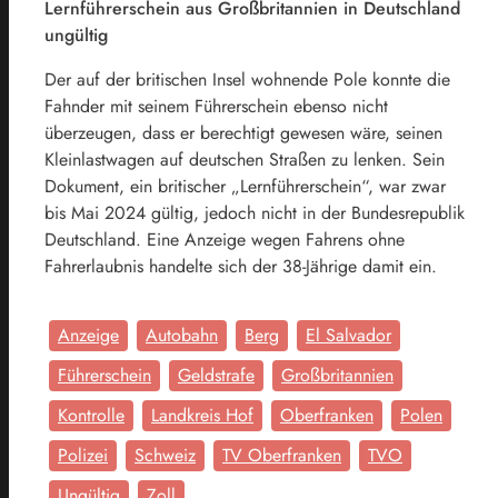
Lernführerschein aus Großbritannien in Deutschland
ungültig
Der auf der britischen Insel wohnende Pole konnte die
Fahnder mit seinem Führerschein ebenso nicht
überzeugen, dass er berechtigt gewesen wäre, seinen
Kleinlastwagen auf deutschen Straßen zu lenken. Sein
Dokument, ein britischer „Lernführerschein“, war zwar
bis Mai 2024 gültig, jedoch nicht in der Bundesrepublik
Deutschland. Eine Anzeige wegen Fahrens ohne
Fahrerlaubnis handelte sich der 38-Jährige damit ein.
Anzeige
Autobahn
Berg
El Salvador
Führerschein
Geldstrafe
Großbritannien
Kontrolle
Landkreis Hof
Oberfranken
Polen
Polizei
Schweiz
TV Oberfranken
TVO
Ungültig
Zoll