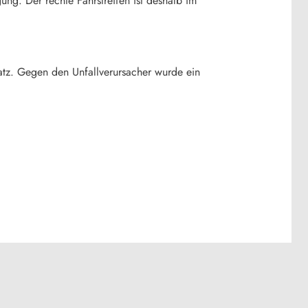
ng. Der rechte Fahrstreifen ist deshalb im
satz. Gegen den Unfallverursacher wurde ein