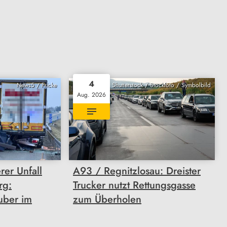
4
News5 / Fricke
Shutterstock / Stockfoto / Symbolbild
Aug. 2026
er Unfall
A93 / Regnitzlosau: Dreister
rg:
Trucker nutzt Rettungsgasse
uber im
zum Überholen