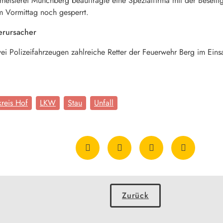
eisterei Münchberg beauftragte eine Spezialfirma mit der Beseitigu
m Vormittag noch gesperrt.
erursacher
ei Polizeifahrzeugen zahlreiche Retter der Feuerwehr Berg im Ein
reis Hof
LKW
Stau
Unfall
Zurück