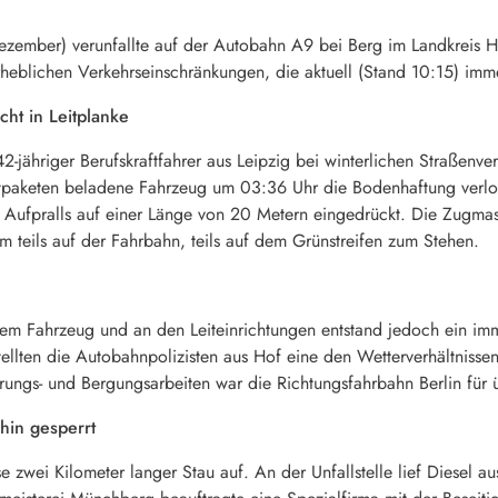
ember) verunfallte auf der Autobahn A9 bei Berg im Landkreis Ho
rheblichen Verkehrseinschränkungen, die aktuell (Stand 10:15) imm
cht in Leitplanke
42-jähriger Berufskraftfahrer aus Leipzig bei winterlichen Straßenve
tpaketen beladene Fahrzeug um 03:36 Uhr die Bodenhaftung verlor
Aufpralls auf einer Länge von 20 Metern eingedrückt. Die Zugmasch
m teils auf der Fahrbahn, teils auf dem Grünstreifen zum Stehen.
einem Fahrzeug und an den Leiteinrichtungen entstand jedoch ein 
ellten die Autobahnpolizisten aus Hof eine den Wetterverhältnisse
ungs- und Bergungsarbeiten war die Richtungsfahrbahn Berlin für 
rhin gesperrt
se zwei Kilometer langer Stau auf. An der Unfallstelle lief Diesel a