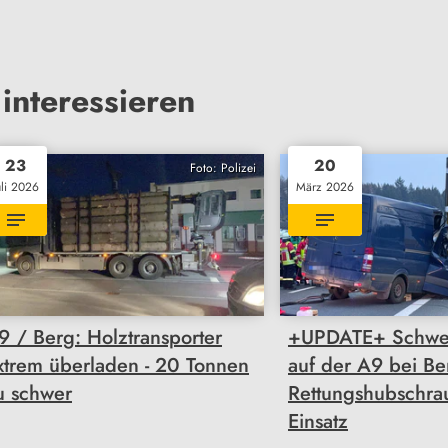
interessieren
23
20
Foto: Polizei
uli 2026
März 2026
9 / Berg: Holztransporter
+UPDATE+ Schwer
xtrem überladen - 20 Tonnen
auf der A9 bei Be
u schwer
Rettungshubschra
Einsatz