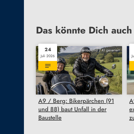
Das könnte Dich auch 
24
Symbolbild / KI generiert
Juli 2026
J
A9 / Berg: Bikerpärchen (91
A
und 88) baut Unfall in der
e
Baustelle
z