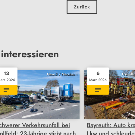
Zurück
interessieren
13
6
News5 / Merzbach
Freiwill
ärz 2026
März 2026
chwerer Verkehrsunfall bei
Bayreuth: Auto kr
ollfeld: 23-Jährige stirbt nach
Lkw und schleuder