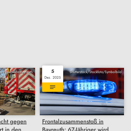
5
ige Feuerwehr Bayreuth
Shutterstock/Stockfoto/Symbolbild
Dez. 2025
acht gegen
Frontalzusammenstoß in
t in den
Bayreuth: 67-Jähriger wird