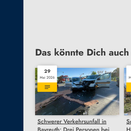
Das könnte Dich auch 
29
BRK Bayreuth
Mai 2026
M
Schwerer Verkehrsunfall in
S
Bayreuth: Drei Personen bei
H