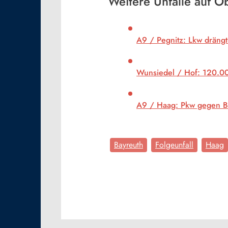
Weitere Unfälle auf 
A9 / Pegnitz: Lkw drängt
Wunsiedel / Hof: 120.00
A9 / Haag: Pkw gegen B
Bayreuth
Folgeunfall
Haag