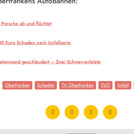
Oberfrankens Autobahnen:
 Porsche ab und flüchtet
0 Euro Schaden nach Unfallserie
etonwand geschleudert – Zwei Schwerverletzte
Oberfranken
Schaden
TV Oberfranken
TVO
Unfall