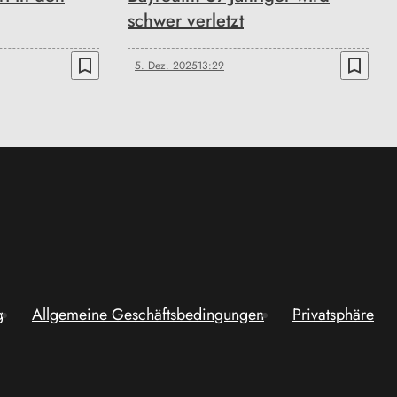
schwer verletzt
bookmark_border
bookmark_border
5. Dez. 2025
13:29
g
Allgemeine Geschäftsbedingungen
Privatsphäre