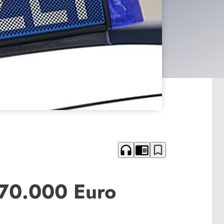
headphones
chrome_reader_mode
bookmark_border
 70.000 Euro