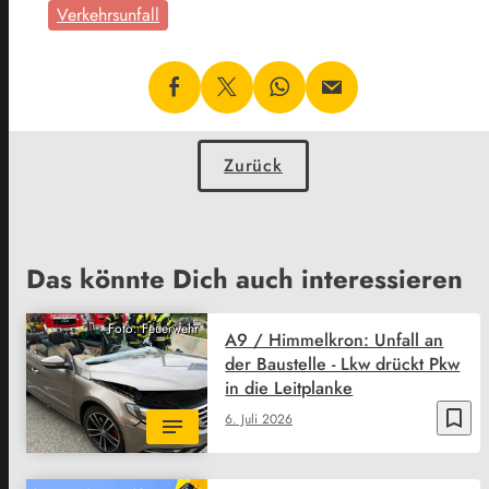
Verkehrsunfall
Zurück
Das könnte Dich auch interessieren
Foto: Feuerwehr
A9 / Himmelkron: Unfall an
der Baustelle - Lkw drückt Pkw
in die Leitplanke
bookmark_border
6. Juli 2026