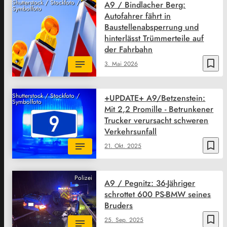
Shutterstock / Stockfoto /
A9 / Bindlacher Berg:
Symbolfoto
Autofahrer fährt in
Baustellenabsperrung und
hinterlässt Trümmerteile auf
der Fahrbahn
bookmark_border
3. Mai 2026
Shutterstock / Stockfoto /
+UPDATE+ A9/Betzenstein:
Symbolfoto
Mit 2,2 Promille - Betrunkener
Trucker verursacht schweren
Verkehrsunfall
bookmark_border
21. Okt. 2025
Polizei
A9 / Pegnitz: 36-Jähriger
schrottet 600 PS-BMW seines
Bruders
bookmark_border
25. Sep. 2025