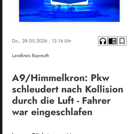
headphones
chrome_reader_mode
bookmark_border
Do., 28.05.2026
, 13:14 Uhr
Landkreis Bayreuth
A9/Himmelkron: Pkw
schleudert nach Kollision
durch die Luft - Fahrer
war eingeschlafen