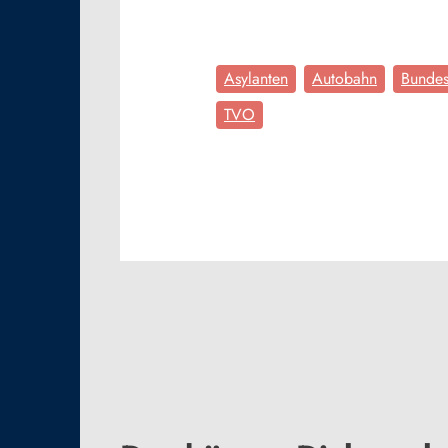
Asylanten
Autobahn
Bundes
TVO