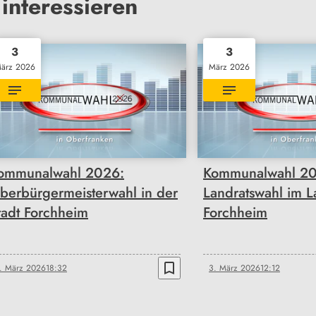
interessieren
3
3
ärz 2026
März 2026
ommunalwahl 2026:
Kommunalwahl 20
berbürgermeisterwahl in der
Landratswahl im L
tadt Forchheim
Forchheim
bookmark_border
. März 2026
18:32
3. März 2026
12:12