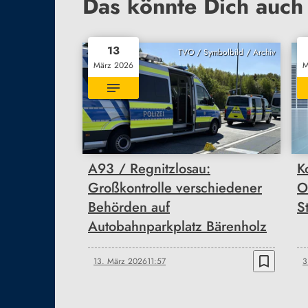
Das könnte Dich auch 
13
TVO / Symbolbild / Archiv
März 2026
M
A93 / Regnitzlosau:
K
Großkontrolle verschiedener
O
Behörden auf
S
Autobahnparkplatz Bärenholz
bookmark_border
13. März 2026
11:57
3