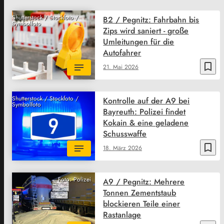
Shutterstock / Stockfoto /
B2 / Pegnitz: Fahrbahn bis
Symbolfoto
Zips wird saniert - große
Umleitungen für die
Autofahrer
bookmark_border
21. Mai 2026
Shutterstock / Stockfoto /
Kontrolle auf der A9 bei
Symbolfoto
Bayreuth: Polizei findet
Kokain & eine geladene
Schusswaffe
bookmark_border
18. März 2026
Foto: Polizei
A9 / Pegnitz: Mehrere
Tonnen Zementstaub
blockieren Teile einer
Rastanlage