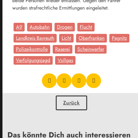
beide Personen wieder entlassen. Gegen den Fahrer
wurden strafrechtliche Ermittlungen eingeleitet.
A9
Autobahn
Drogen
Flucht
Landkreis Bayreuth
Licht
Oberfranken
Pegnitz
Polizeikontrolle
Raserei
Scheinwerfer
Verfolgungsjagd
Vollgas
Zurück
Das könnte Dich auch interessieren