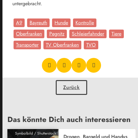
untergebracht.
A9
Bayreuth
Hunde
Kontrolle
Oberfranken
Pegnitz
Schleierfahnder
Tiere
Transporter
TV Oberfranken
TVO
Zurück
Das könnte Dich auch interessieren
Symbolbild / Shutterstock
Drogen, Bargeld und Handys