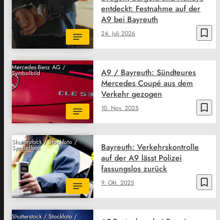
entdeckt: Festnahme auf der
A9 bei Bayreuth
bookmark_border
24. Juli 2026
Mercedes-Benz AG /
A9 / Bayreuth: Sündteures
Symbolbild
Mercedes Coupé aus dem
Verkehr gezogen
bookmark_border
10. Nov. 2025
Shutterstock / Stockfoto /
Bayreuth: Verkehrskontrolle
Symbolfoto
auf der A9 lässt Polizei
fassungslos zurück
bookmark_border
9. Okt. 2025
Shutterstock / Stockfoto /