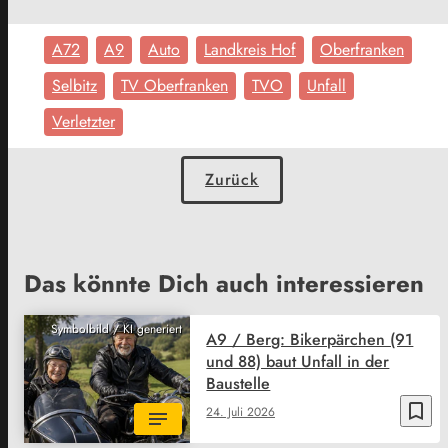
A72
A9
Auto
Landkreis Hof
Oberfranken
Selbitz
TV Oberfranken
TVO
Unfall
Verletzter
Zurück
Das könnte Dich auch interessieren
Symbolbild / KI generiert
A9 / Berg: Bikerpärchen (91
und 88) baut Unfall in der
Baustelle
bookmark_border
24. Juli 2026