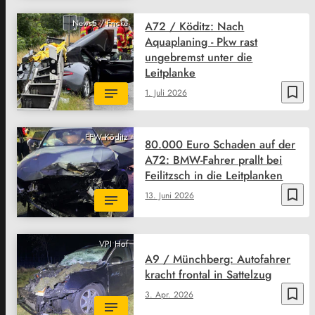
News5 / Fricke
A72 / Köditz: Nach
Aquaplaning - Pkw rast
ungebremst unter die
Leitplanke
bookmark_border
1. Juli 2026
FFW Köditz
80.000 Euro Schaden auf der
A72: BMW-Fahrer prallt bei
Feilitzsch in die Leitplanken
bookmark_border
13. Juni 2026
VPI Hof
A9 / Münchberg: Autofahrer
kracht frontal in Sattelzug
bookmark_border
3. Apr. 2026