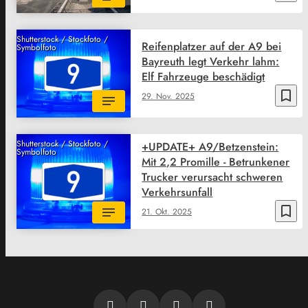
Shutterstock / Stockfoto /
Reifenplatzer auf der A9 bei
Symbolfoto
Bayreuth legt Verkehr lahm:
Elf Fahrzeuge beschädigt
bookmark_border
29. Nov. 2025
Shutterstock / Stockfoto /
+UPDATE+ A9/Betzenstein:
Symbolfoto
Mit 2,2 Promille - Betrunkener
Trucker verursacht schweren
Verkehrsunfall
bookmark_border
21. Okt. 2025