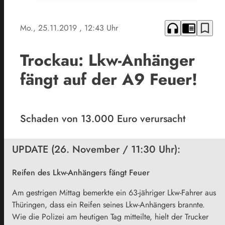
headphones
chrome_reader_mode
bookmark_border
Mo., 25.11.2019
, 12:43 Uhr
Trockau: Lkw-Anhänger
fängt auf der A9 Feuer!
Schaden von 13.000 Euro verursacht
UPDATE (26. November / 11:30 Uhr):
Reifen des Lkw-Anhängers fängt Feuer
Am gestrigen Mittag bemerkte ein 63-jähriger Lkw-Fahrer aus
Thüringen, dass ein Reifen seines Lkw-Anhängers brannte.
Wie die Polizei am heutigen Tag mitteilte, hielt der Trucker