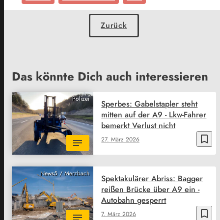
Zurück
Das könnte Dich auch interessieren
Polizei
Sperbes: Gabelstapler steht
mitten auf der A9 - Lkw-Fahrer
bemerkt Verlust nicht
bookmark_border
27. März 2026
News5 / Merzbach
Spektakulärer Abriss: Bagger
reißen Brücke über A9 ein -
Autobahn gesperrt
bookmark_border
7. März 2026