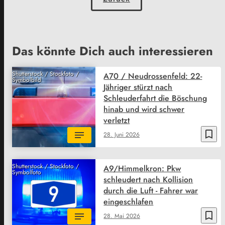
Das könnte Dich auch interessieren
Shutterstock / Stockfoto /
A70 / Neudrossenfeld: 22-
Symbolbild
Jähriger stürzt nach
Schleuderfahrt die Böschung
hinab und wird schwer
verletzt
bookmark_border
28. Juni 2026
Shutterstock / Stockfoto /
A9/Himmelkron: Pkw
Symbolfoto
schleudert nach Kollision
durch die Luft - Fahrer war
eingeschlafen
bookmark_border
28. Mai 2026