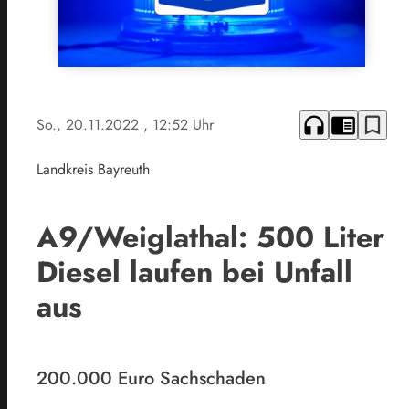
headphones
chrome_reader_mode
bookmark_border
So., 20.11.2022
, 12:52 Uhr
Landkreis Bayreuth
A9/Weiglathal: 500 Liter
Diesel laufen bei Unfall
aus
200.000 Euro Sachschaden