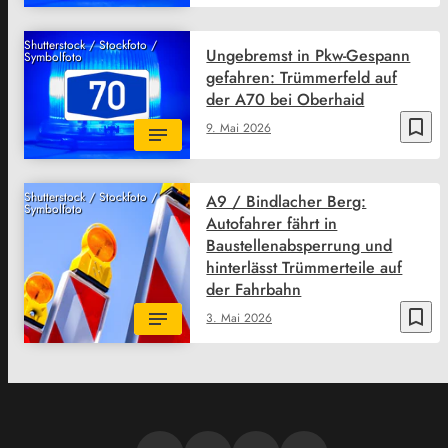
Shutterstock / Stockfoto /
Ungebremst in Pkw-Gespann
Symbolfoto
gefahren: Trümmerfeld auf
der A70 bei Oberhaid
bookmark_border
9. Mai 2026
Shutterstock / Stockfoto /
A9 / Bindlacher Berg:
Symbolfoto
Autofahrer fährt in
Baustellenabsperrung und
hinterlässt Trümmerteile auf
der Fahrbahn
bookmark_border
3. Mai 2026