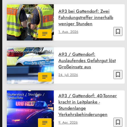
TVO / Symbolbild / Archiv
A93 bei Gattendorf: Zwei
Fahndungstreffer innerhalb
weniger Stunden
bookmark_border
1. Aug. 2026
Shutterstock/Stockfoto/Symbolbild
A93 / Gattendorf:
Auslaufendes Gefahrgut löst
Großeinsatz aus
bookmark_border
24. Juli 2026
Shutterstock / Stockfoto /
A93 / Gattendorf: 40-Tonner
Symbolfoto
kracht in Leitplanke -
Stundenlange
Verkehrsbehinderungen
bookmark_border
9. Apr. 2026