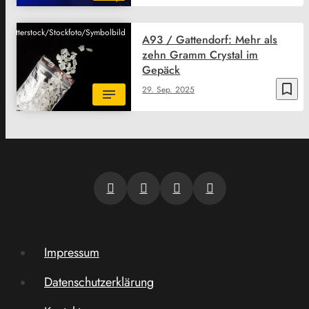
Shutterstock/Stockfoto/Symbolbild
A93 / Gattendorf: Mehr als
zehn Gramm Crystal im
Gepäck
bookmark_border
29. Sep. 2025
Impressum
Datenschutzerklärung