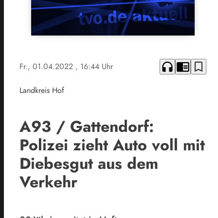
headphones
chrome_reader_mode
bookmark_border
Fr., 01.04.2022
, 16:44 Uhr
Landkreis Hof
A93 / Gattendorf:
Polizei zieht Auto voll mit
Diebesgut aus dem
Verkehr