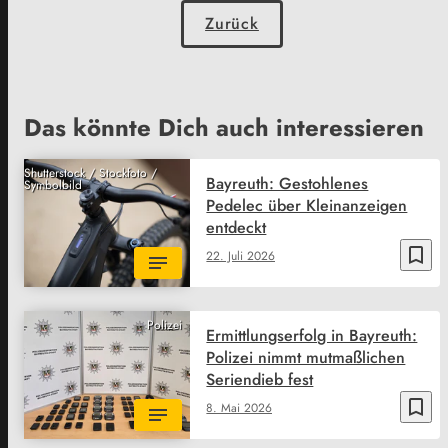
Zurück
Das könnte Dich auch interessieren
Shutterstock / Stockfoto /
Bayreuth: Gestohlenes
Symbolbild
Pedelec über Kleinanzeigen
entdeckt
bookmark_border
22. Juli 2026
Polizei
Ermittlungserfolg in Bayreuth:
Polizei nimmt mutmaßlichen
Seriendieb fest
bookmark_border
8. Mai 2026