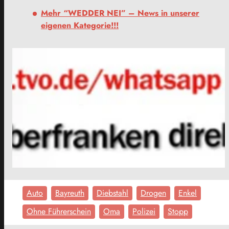
Mehr “WEDDER NEI” – News in unserer
eigenen Kategorie!!!
Auto
Bayreuth
Diebstahl
Drogen
Enkel
Ohne Führerschein
Oma
Polizei
Stopp