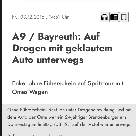
headphones
chrome_reader_mode
bookmark_border
Fr., 09.12.2016
, 14:51 Uhr
A9 / Bayreuth: Auf
Drogen mit geklautem
Auto unterwegs
Enkel ohne Füherschein auf Spritztour mit
Omas Wagen
Ohne Führerschein, deutlich unter Drogeneinwirkung und mit
dem Auto der Oma war ein 24-jähriger Brandenburger am
Donnerstagnachmittag (08.12.) auf der Autobahn unterwegs.