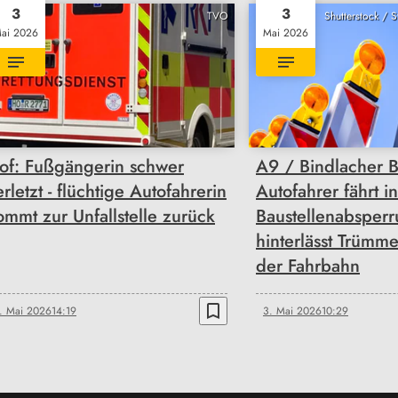
3
3
TVO
Shutterstock / 
ai 2026
Mai 2026
of: Fußgängerin schwer
A9 / Bindlacher B
erletzt - flüchtige Autofahrerin
Autofahrer fährt in
ommt zur Unfallstelle zurück
Baustellenabsper
hinterlässt Trümme
der Fahrbahn
bookmark_border
. Mai 2026
14:19
3. Mai 2026
10:29