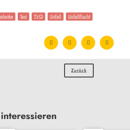
zplanke
Taxi
TVO
Unfall
Unfallflucht
Zurück
interessieren