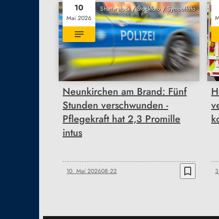
10
Shutterstock / Stockfoto / Symbolfoto
Mai 2026
M
Neunkirchen am Brand: Fünf
H
Stunden verschwunden -
v
Pflegekraft hat 2,3 Promille
k
intus
bookmark_border
10. Mai 2026
08:22
3