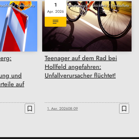
1
Stockfoto / Symbolfoto
Shutterstock / Stockfoto / Symbolfoto
Apr. 2026
erg:
Teenager auf dem Rad bei
Hollfeld angefahren:
rung und
Unfallverursacher flüchtet!
rteile auf
bookmark_border
bookmark_border
1. Apr. 2026
08:09