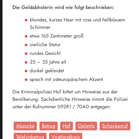
Die Geldabholerin wird wie folgt beschrieben:
blondes, kurzes Haar mit rosa und hellblauem
Schimmer
etwa 165 Zentimeter groß
zierliche Statur
rundes Gesicht
25 – 35 Jahre alt
dunkel gekleidet
sprach mit osteuropäischem Akzent
Die Kriminalpolizei Hof bittet um Hinweise aus der
Bevölkerung. Sachdienliche Hinweise nimmt die Polizei
unter der Rufnummer 09281 / 704-0 entgegen.
Abzocke
Betrug
Hof
Oelsnitz
Schockanruf
Telefonbetrug
Vogtlandkreis