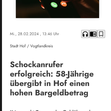
headphones
chrome_reader_mode
bookmark_border
Mi., 28.02.2024
, 13:46 Uhr
Stadt Hof / Vogtlandkreis
Schockanrufer
erfolgreich: 58-Jährige
übergibt in Hof einen
hohen Bargeldbetrag