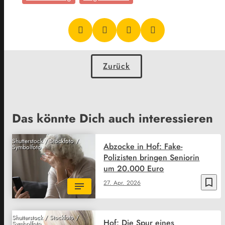
Zurück
Das könnte Dich auch interessieren
Shutterstock / Stockfoto /
Abzocke in Hof: Fake-
Symbolfoto
Polizisten bringen Seniorin
um 20.000 Euro
bookmark_border
27. Apr. 2026
Shutterstock / Stockfoto /
Hof: Die Spur eines
Symbolfoto