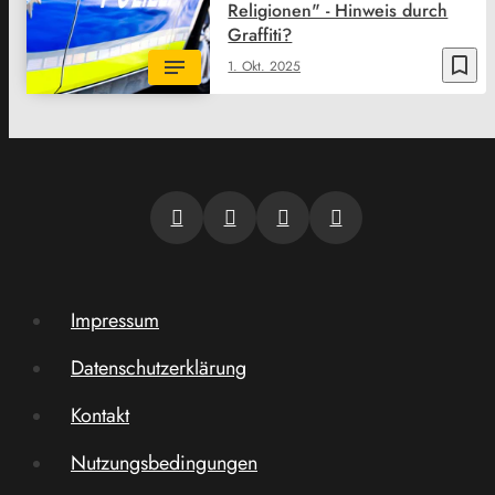
Religionen" - Hinweis durch
Graffiti?
bookmark_border
1. Okt. 2025
Impressum
Datenschutzerklärung
Kontakt
Nutzungsbedingungen