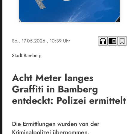
headphones
chrome_reader_mode
bookmark_border
So., 17.05.2026
, 10:39 Uhr
Stadt Bamberg
Acht Meter langes
Graffiti in Bamberg
entdeckt: Polizei ermittelt
Die Ermittlungen wurden von der
Kriminalpolizei übernommen.