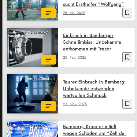
sucht Ersthelfer "Wolfgang"
bookmark_border
28. Mai 2026
Shutterstock / Stockfoto /
Einbruch in Bamberger
Symbolfoto
Schnellimbiss: Unbekannte
entkommen mit Tresor
bookmark_border
20. Feb. 2026
Shutterstock/Stockfoto
Teurer Einbruch in Bamberg:
Unbekannte entwenden
wertvollen Schmuck
bookmark_border
23. Nov. 2025
Shutterstock / Stockfoto /
Bamberg: Kripo ermittelt
Symbolfoto
wegen Schaden am "Zelt der