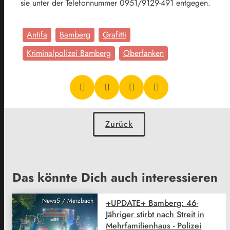
sie unter der Telefonnummer 0951/9129-491 entgegen.
Antifa
Bamberg
Grafitti
Kriminalpolizei Bamberg
Oberfanken
Zurück
Das könnte Dich auch interessieren
News5 / Merzbach
+UPDATE+ Bamberg: 46-
Jähriger stirbt nach Streit in
Mehrfamilienhaus - Polizei