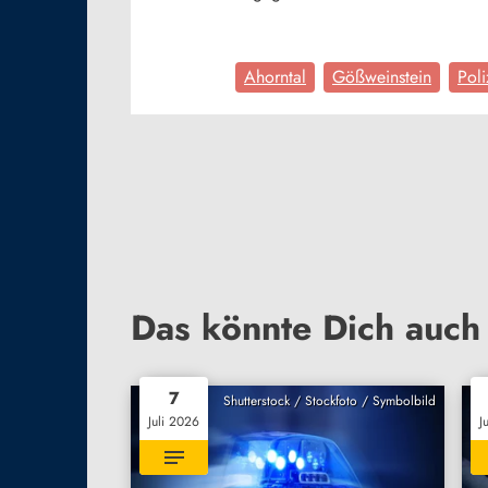
Ahorntal
Gößweinstein
Poli
Das könnte Dich auch 
7
Shutterstock / Stockfoto / Symbolbild
Juli 2026
J