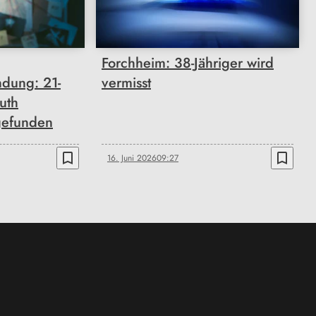
Forchheim: 38-Jähriger wird
ndung: 21-
vermisst
uth
gefunden
bookmark_border
bookmark_border
16. Juni 2026
09:27