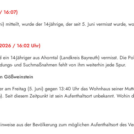
/ 16:07)
) mitteilt, wurde der 14-Jährige, der seit 5. Juni vermisst wurde, 
 2026 / 16:02 Uhr)
rd ein 14-Jähriger aus Ahorntal (Landkreis Bayreuth) vermisst. Die 
hndungs- und Suchmaßnahmen fehlt von ihm weiterhin jede Spur.
 in Gößweinstein
er am Freitag (5. Juni) gegen 13:40 Uhr das Wohnhaus seiner Mutte
. Seit diesem Zeitpunkt ist sein Aufenthaltsort unbekannt. Wohin d
inweise
aus
der
Bevölkerung
zum
möglichen
Aufenthaltsort
des
Ve