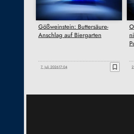
Gößweinstein: Buttersäure-
O
Anschlag auf Biergarten
n
P
bookmark_border
7. Juli 2026
17:04
2