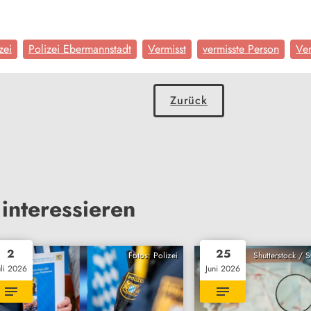
zei
Polizei Ebermannstadt
Vermisst
vermisste Person
Ve
Zurück
interessieren
2
25
Fotos: Polizei
Shutterstock / 
uli 2026
Juni 2026