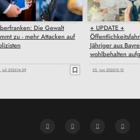
berfranken: Die Gewalt
+ UPDATE +
immt zu - mehr Attacken auf
Öffentlichkeitsfah
olizisten
Jähriger aus Bayre
wohlbehalten auf
bookmark_border
. Juli 2026
14:59
25. Juni 2026
13:12