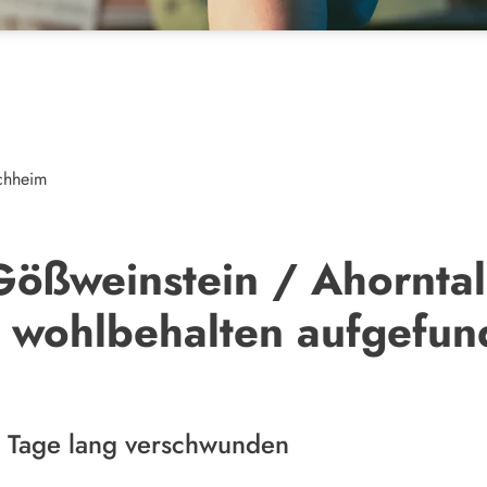
rchheim
ßweinstein / Ahorntal:
r wohlbehalten aufgefu
n Tage lang verschwunden