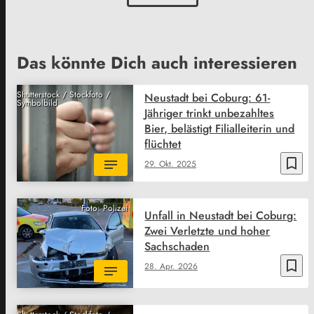
Das könnte Dich auch interessieren
Shutterstock / Stockfoto /
Neustadt bei Coburg: 61-
Symbolbild
Jähriger trinkt unbezahltes
Bier, belästigt Filialleiterin und
flüchtet
bookmark_border
29. Okt. 2025
Foto: Polizei
Unfall in Neustadt bei Coburg:
Zwei Verletzte und hoher
Sachschaden
bookmark_border
28. Apr. 2026