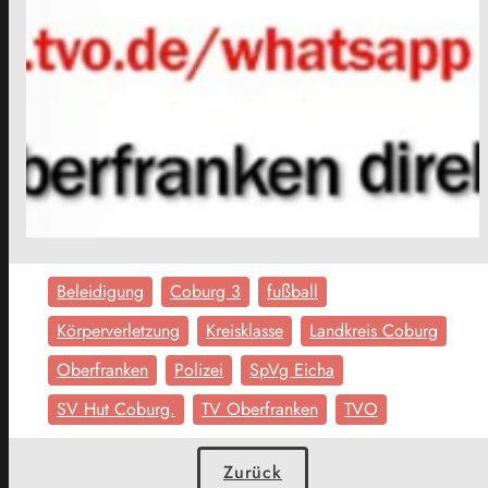
Beleidigung
Coburg 3
fußball
Körperverletzung
Kreisklasse
Landkreis Coburg
Oberfranken
Polizei
SpVg Eicha
SV Hut Coburg.
TV Oberfranken
TVO
Zurück