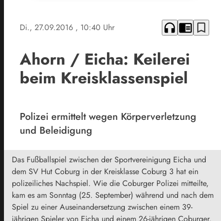
headphones
chrome_reader_mode
bookmark_border
Di., 27.09.2016
, 10:40 Uhr
Ahorn / Eicha: Keilerei
beim Kreisklassenspiel
Polizei ermittelt wegen Körperverletzung
und Beleidigung
Das Fußballspiel zwischen der Sportvereinigung Eicha und
dem SV Hut Coburg in der Kreisklasse Coburg 3 hat ein
polizeiliches Nachspiel. Wie die Coburger Polizei mitteilte,
kam es am Sonntag (25. September) während und nach dem
Spiel zu einer Auseinandersetzung zwischen einem 39-
jährigen Spieler von Eicha und einem 26-jährigen Coburger.