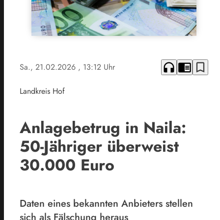
headphones
chrome_reader_mode
bookmark_border
Sa., 21.02.2026
, 13:12 Uhr
Landkreis Hof
Anlagebetrug in Naila:
50-Jähriger überweist
30.000 Euro
Daten eines bekannten Anbieters stellen
sich als Fälschung heraus