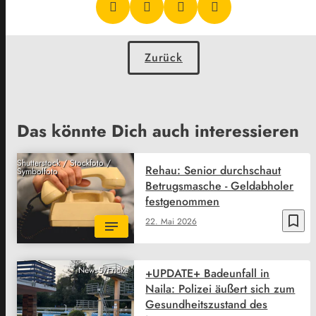
Zurück
Das könnte Dich auch interessieren
Shutterstock / Stockfoto /
Rehau: Senior durchschaut
Symbolfoto
Betrugsmasche - Geldabholer
festgenommen
bookmark_border
22. Mai 2026
News5/Fricke
+UPDATE+ Badeunfall in
Naila: Polizei äußert sich zum
Gesundheitszustand des