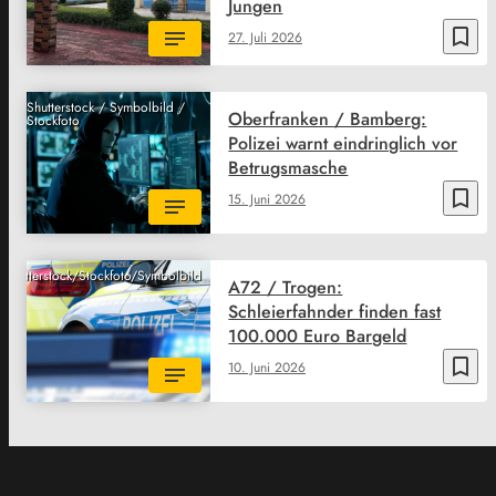
Jungen
bookmark_border
27. Juli 2026
Shutterstock / Symbolbild /
Oberfranken / Bamberg:
Stockfoto
Polizei warnt eindringlich vor
Betrugsmasche
bookmark_border
15. Juni 2026
Shutterstock/Stockfoto/Symbolbild
A72 / Trogen:
Schleierfahnder finden fast
100.000 Euro Bargeld
bookmark_border
10. Juni 2026