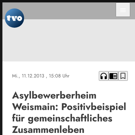
menu
headphones
chrome_reader_mode
bookmark_border
Mi., 11.12.2013
, 15:08 Uhr
Asylbewerberheim
Weismain: Positivbeispiel
für gemeinschaftliches
Zusammenleben