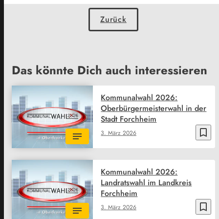
Zurück
Das könnte Dich auch interessieren
Kommunalwahl 2026:
Oberbürgermeisterwahl in der
Stadt Forchheim
bookmark_border
3. März 2026
Kommunalwahl 2026:
Landratswahl im Landkreis
Forchheim
bookmark_border
3. März 2026