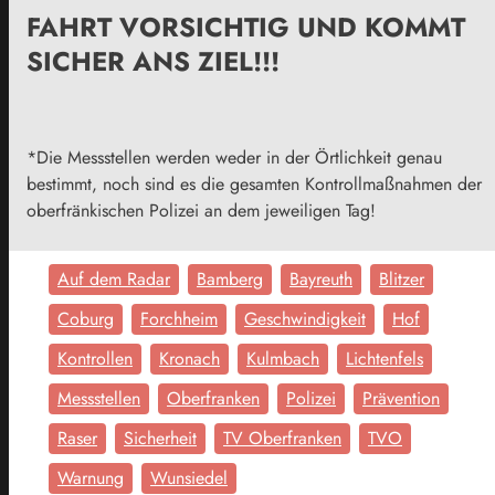
FAHRT VORSICHTIG UND KOMMT
SICHER ANS ZIEL!!!
*Die Messstellen werden weder in der Örtlichkeit genau
bestimmt, noch sind es die gesamten Kontrollmaßnahmen der
oberfränkischen Polizei an dem jeweiligen Tag!
Auf dem Radar
Bamberg
Bayreuth
Blitzer
Coburg
Forchheim
Geschwindigkeit
Hof
Kontrollen
Kronach
Kulmbach
Lichtenfels
Messstellen
Oberfranken
Polizei
Prävention
Raser
Sicherheit
TV Oberfranken
TVO
Warnung
Wunsiedel