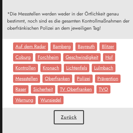
*Die Messstellen werden weder in der Örtlichkeit genau
bestimmt, noch sind es die gesamten Kontrollmaßnahmen der
oberfränkischen Polizei an dem jeweiligen Tag!
Auf dem Radar
Bamberg
Bayreuth
Blitzer
Coburg
Forchheim
Geschwindigkeit
Hof
Kontrollen
Kronach
Lichtenfels
Lulmbach
Messstellen
Oberfranken
Polizei
Prävention
Raser
Sicherheit
TV Oberfranken
TVO
Warnung
Wunsiedel
Zurück