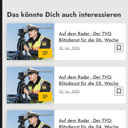
Das könnte Dich auch interessieren
Polizei / Symbolbild
Auf dem Radar - Der TVO-
Blitzdienst für die 06. Woche
bookmark_border
30. Jan. 2026
Polizei / Symbolbild
Auf dem Radar - Der TVO-
Blitzdienst für die 05. Woche
bookmark_border
23. Jan. 2026
Polizei / Symbolbild
Auf dem Radar - Der TVO-
Blitzdienst für die 04. Woche