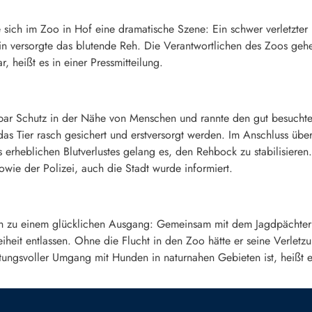
e sich im Zoo in Hof eine dramatische Szene: Ein schwer verletzter
in versorgte das blutende Reh. Die Verantwortlichen des Zoos gehen
, heißt es in einer Pressmitteilung.
enbar Schutz in der Nähe von Menschen und rannte den gut besuch
 das Tier rasch gesichert und erstversorgt werden. Im Anschluss üb
s erheblichen Blutverlustes gelang es, den Rehbock zu stabilisier
wie der Polizei, auch die Stadt wurde informiert.
h zu einem glücklichen Ausgang: Gemeinsam mit dem Jagdpächter 
iheit entlassen. Ohne die Flucht in den Zoo hätte er seine Verletz
rtungsvoller Umgang mit Hunden in naturnahen Gebieten ist, heißt es