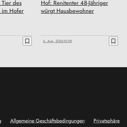
s Tier des
Hof: Renitenter 48-Jähriger
 im Hofer
würgt Hausbewohner
bookmark_border
bookmark_border
6. Aug. 2026
15:09
g
Allgemeine Geschäftsbedingungen
Privatsphäre