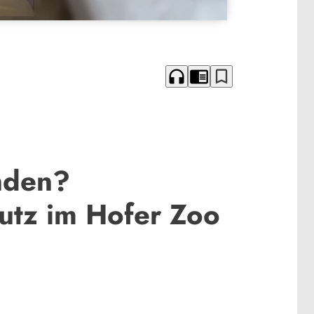
headphones
chrome_reader_mode
bookmark_border
unden?
utz im Hofer Zoo