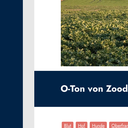
O-Ton von Zoodi
Blut
Hof
Hunde
Oberfra