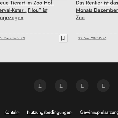
eue Tierart im Zoo Hof:
Das Rentier ist da
erval-Kater „Filou“ ist
Monats Dezember
ingezogen
Zoo
bookmark_border
6. Mai 2026
10:09
30. Nov. 2025
15:46
Kontakt
Nutzungsbedingungen
Gewinnspielsatzun