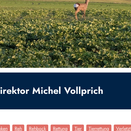
rektor Michel Vollprich
nken
Reh
Rehbock
Rettung
Tier
Tierrettung
Verletzt