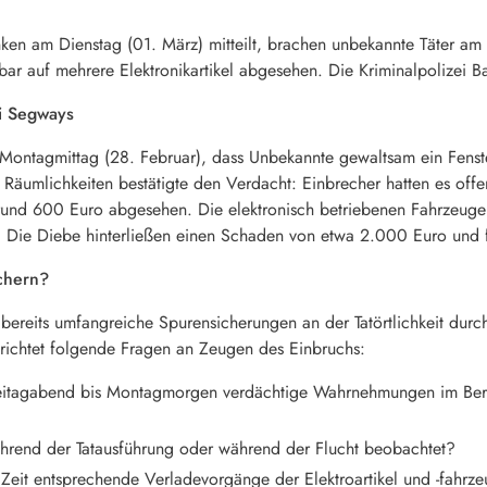
ken am Dienstag (01. März) mitteilt, brachen unbekannte Täter 
enbar auf mehrere Elektronikartikel abgesehen. Die Kriminalpolizei 
i Segways
e Montagmittag (28. Februar), dass Unbekannte gewaltsam ein Fens
e Räumlichkeiten bestätigte den Verdacht: Einbrecher hatten es offe
und 600 Euro abgesehen. Die elektronisch betriebenen Fahrzeug
 Die Diebe hinterließen einen Schaden von etwa 2.000 Euro und f
chern?
 bereits umfangreiche Spurensicherungen an der Tatörtlichkeit durch
richtet folgende Fragen an Zeugen des Einbruchs:
Freitagabend bis Montagmorgen verdächtige Wahrnehmungen im Bere
hrend der Tatausführung oder während der Flucht beobachtet?
Zeit entsprechende Verladevorgänge der Elektroartikel und -fahrz