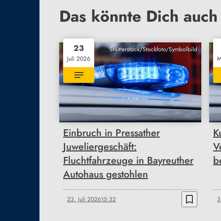
Das könnte Dich auch 
23
Shutterstock/Stockfoto/Symbolbild
Juli 2026
M
Einbruch in Pressather
K
Juweliergeschäft:
V
Fluchtfahrzeuge in Bayreuther
b
Autohaus gestohlen
bookmark_border
23. Juli 2026
15:32
3