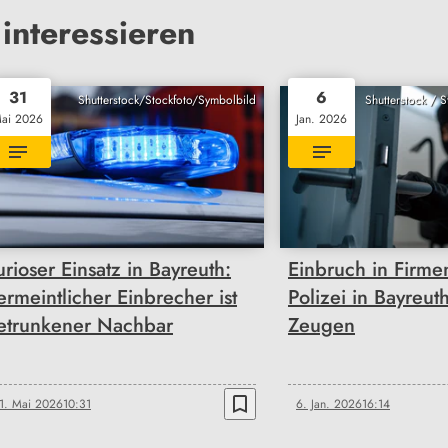
interessieren
31
6
Shutterstock/Stockfoto/Symbolbild
Shutterstock / 
ai 2026
Jan. 2026
urioser Einsatz in Bayreuth:
Einbruch in Firm
ermeintlicher Einbrecher ist
Polizei in Bayreut
etrunkener Nachbar
Zeugen
bookmark_border
1. Mai 2026
10:31
6. Jan. 2026
16:14