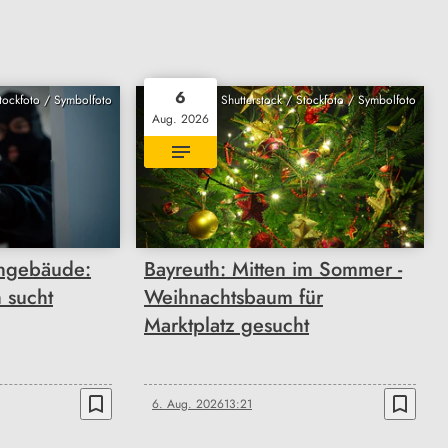
6
Stockfoto / Symbolfoto
Shutterstock / Stockfoto / Symbolfoto
Aug. 2026
engebäude:
Bayreuth: Mitten im Sommer -
h sucht
Weihnachtsbaum für
Marktplatz gesucht
bookmark_border
bookmark_border
6. Aug. 2026
13:21