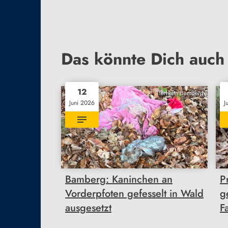
Das könnte Dich auch 
12
TIerheim Bamberg
Juni 2026
J
Bamberg: Kaninchen an
P
Vorderpfoten gefesselt in Wald
ge
ausgesetzt
F