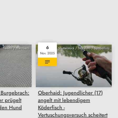
6
News5 / Merzbach
Shutterstock / Stockfoto / Symbolfoto
Nov. 2025
 Burgebrach:
Oberhaid: Jugendlicher (17)
r prügelt
angelt mit lebendigem
nden Hund
Köderfisch -
Vertuschungsversuch scheitert