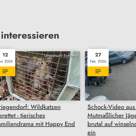
interessieren
12
27
Landratsamt Bamberg
uni 2026
Feb. 2026
riegendorf: Wildkatzen
Schock-Video aus
rettet - tierisches
Mutmaßlicher Jäge
amiliendrama mit Happy End
brutal auf winsel
ein