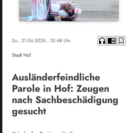
headphones
chrome_reader_mode
bookmark_border
So., 21.06.2026
, 10:48 Uhr
Stadt Hof
Ausländerfeindliche
Parole in Hof: Zeugen
nach Sachbeschädigung
gesucht