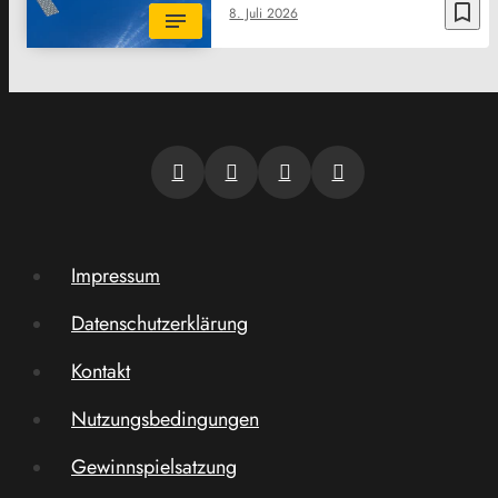
bookmark_border
8. Juli 2026
Impressum
Datenschutzerklärung
Kontakt
Nutzungsbedingungen
Gewinnspielsatzung