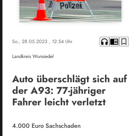
headphones
chrome_reader_mode
bookmark_border
So., 28.05.2023
, 12:54 Uhr
Landkreis Wunsiedel
Auto überschlägt sich auf
der A93: 77-jähriger
Fahrer leicht verletzt
4.000 Euro Sachschaden