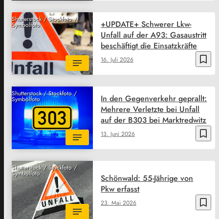
Shutterstock / Stockfoto /
+UPDATE+ Schwerer Lkw-
Symbolfoto
Unfall auf der A93: Gasaustritt
beschäftigt die Einsatzkräfte
bookmark_border
16. Juli 2026
Shutterstock / Stockfoto /
In den Gegenverkehr geprallt:
Symbolfoto
Mehrere Verletzte bei Unfall
auf der B303 bei Marktredwitz
bookmark_border
13. Juni 2026
Shutterstock / Stockfoto /
Symbolfoto
Schönwald: 55-Jährige von
Pkw erfasst
bookmark_border
23. Mai 2026