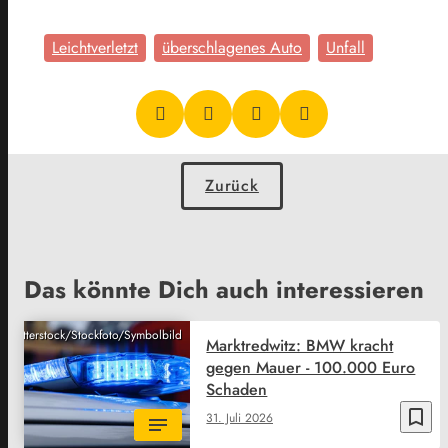
Leichtverletzt
überschlagenes Auto
Unfall
Zurück
Das könnte Dich auch interessieren
Shutterstock/Stockfoto/Symbolbild
Marktredwitz: BMW kracht
gegen Mauer - 100.000 Euro
Schaden
bookmark_border
31. Juli 2026