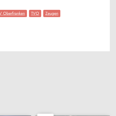
V Oberfranken
TVO
Zeugen