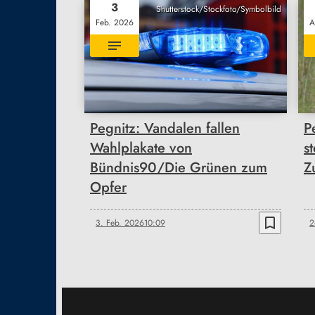
3
Shutterstock/Stockfoto/Symbolbild
Feb. 2026
A
Pegnitz: Vandalen fallen
P
Wahlplakate von
s
Bündnis90/Die Grünen zum
Z
Opfer
bookmark_border
3. Feb. 2026
10:09
2