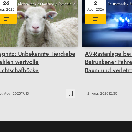
26
2
Shutterstock / Stockfoto / Symbolbild
Shutterstock / 
ug. 2025
Aug. 2026
egnitz: Unbekannte Tierdiebe
A9-Rastanlage bei
tehlen wertvolle
Betrunkener Fahr
uchtschafböcke
Baum und verletzt 
bookmark_border
6. Aug. 2025
17:13
2. Aug. 2026
12:30