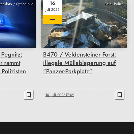
16
Stockfoto / Symbolbild
Foto: Polizei
Juli 2026
 Pegnitz:
B470 / Veldensteiner Forst:
er rammt
Illegale Müllablagerung auf
Polizisten
"Panzer-Parkplatz"
bookmark_border
bookmark_border
16. Juli 2026
17:09