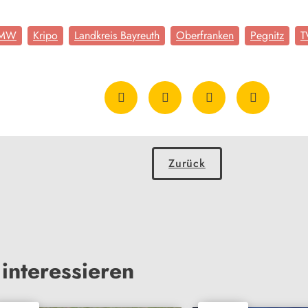
MW
Kripo
Landkreis Bayreuth
Oberfranken
Pegnitz
T
Zurück
interessieren