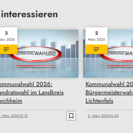
interessieren
3
2
ärz 2026
März 2026
ommunalwahl 2026:
Kommunalwahl 20
andratswahl im Landkreis
Bürgermeisterwahl
orchheim
Lichtenfels
bookmark_border
. März 2026
12:12
2. März 2026
16:34