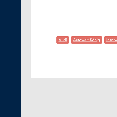
Audi
Autowelt König
Insolv