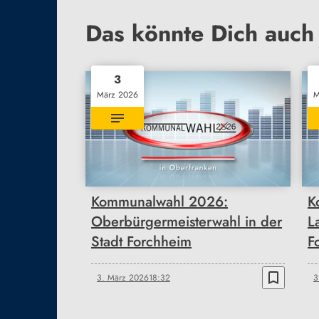
Das könnte Dich auch 
3
März 2026
M
Kommunalwahl 2026:
K
Oberbürgermeisterwahl in der
L
Stadt Forchheim
F
bookmark_border
3. März 2026
18:32
3