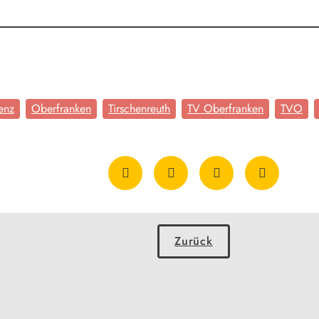
enz
Oberfranken
Tirschenreuth
TV Oberfranken
TVO
Zurück