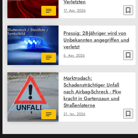
Verletzten
bookmark_border
17. Apr. 2026
Shutterstock / Stockfoto /
Pressig: 28-Jähriger wird von
Symbolbild
Unbekannten angegriffen und
verletzt
bookmark_border
6. Apr. 2026
Shutterstock / Stockfoto /
Marktrodach:
Symbolfoto
Schadensträchtiger Unfall
nach Airbag-Schreck - Pkw
kracht in Gartenzaun und
Straßenlaterne
bookmark_border
21. Jan. 2026