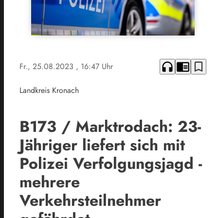
headphones
chrome_reader_mode
bookmark_border
Fr., 25.08.2023
, 16:47 Uhr
Landkreis Kronach
B173 / Marktrodach: 23-
Jähriger liefert sich mit
Polizei Verfolgungsjagd -
mehrere
Verkehrsteilnehmer