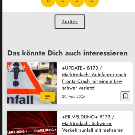
Zurück
Das könnte Dich auch interessieren
Shutterstock / Stockfoto /
+UPDATE+ B173 /
Symbolfoto
Marktrodach: Autofahrer nach
Frontal-Crash mit einem Lkw
schwer verletzt
bookmark_border
20. Apr. 2026
+EILMELDUNG+ B173 /
Marktrodach: Schwerer
Verkehrsunfall mit mehreren