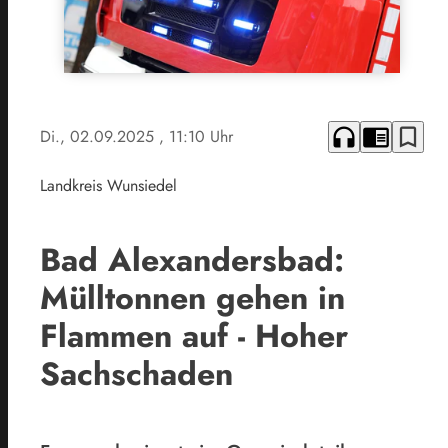
headphones
chrome_reader_mode
bookmark_border
Di., 02.09.2025
, 11:10 Uhr
Landkreis Wunsiedel
Bad Alexandersbad:
Mülltonnen gehen in
Flammen auf - Hoher
Sachschaden