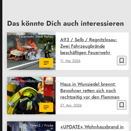
Das könnte Dich auch interessieren
Feuerwehr Stadt Rehau
A93 / Selb / Regnitzlosau:
Zwei Fahrzeugbrände
beschäftigen Feuerwehr
bookmark_border
11. Mai 2026
Shutterstock/Stockfoto/Symbolbild
Haus in Wunsiedel brennt:
Bewohner retten sich noch
rechtzeitig vor den Flammen
bookmark_border
27. Apr. 2026
News5 / Fricke
+UPDATE+ Wohnhausbrand in