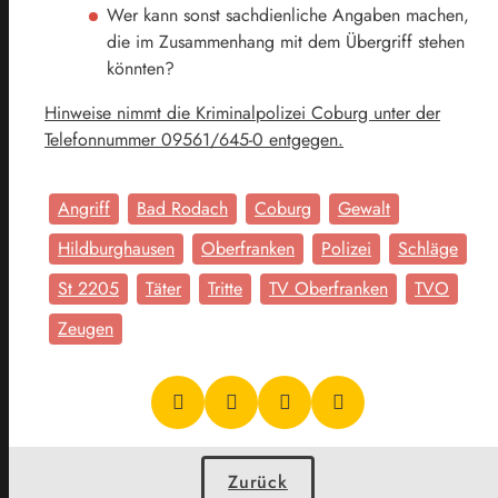
Wer kann sonst sachdienliche Angaben machen,
die im Zusammenhang mit dem Übergriff stehen
könnten?
Hinweise nimmt die Kriminalpolizei Coburg unter der
Telefonnummer 09561/645-0 entgegen.
Angriff
Bad Rodach
Coburg
Gewalt
Hildburghausen
Oberfranken
Polizei
Schläge
St 2205
Täter
Tritte
TV Oberfranken
TVO
Zeugen
Zurück