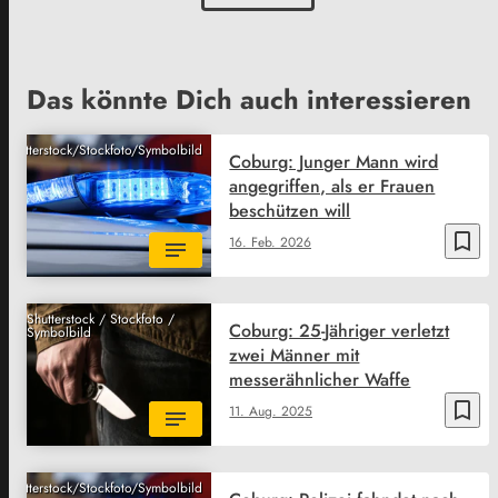
Das könnte Dich auch interessieren
Shutterstock/Stockfoto/Symbolbild
Coburg: Junger Mann wird
angegriffen, als er Frauen
beschützen will
bookmark_border
16. Feb. 2026
Shutterstock / Stockfoto /
Coburg: 25-Jähriger verletzt
Symbolbild
zwei Männer mit
messerähnlicher Waffe
bookmark_border
11. Aug. 2025
Shutterstock/Stockfoto/Symbolbild