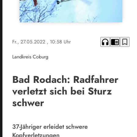
headphones
chrome_reader_mode
bookmark_border
Fr., 27.05.2022
, 10:58 Uhr
Landkreis Coburg
Bad Rodach: Radfahrer
verletzt sich bei Sturz
schwer
37-Jähriger erleidet schwere
Kopfverletzungen