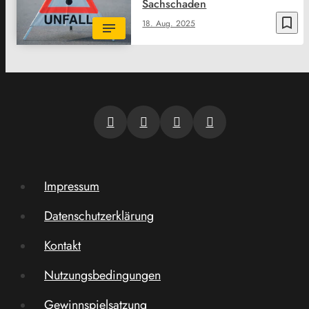
Sachschaden
bookmark_border
18. Aug. 2025
Impressum
Datenschutzerklärung
Kontakt
Nutzungsbedingungen
Gewinnspielsatzung