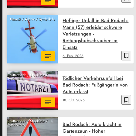
News5 / Archiv / Symbilbild
Heftiger Unfall in Bad Rodach:
Mann (57) erleidet schwere
Verletzungen -
Rettungshubschrauber im
Einsatz
bookmark_border
6. Feb. 2026
Shutterstock / Stockfoto /
Tödlicher Verkehrsunfall bei
Symbolfoto
Bad Rodach: Fußgängerin von
Auto erfasst
bookmark_border
18. Okt. 2025
Shutterstock / Stockfoto /
Bad Rodach: Auto kracht in
Symbolfoto
Gartenzaun - Hoher