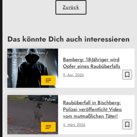
Zurück
Das könnte Dich auch interessieren
Shutterstock / Stockfoto /
Symbolfoto
Bamberg: 18-Jähriger wird
Opfer eines Raubüberfalls
bookmark_border
9. Apr. 2026
Polizei
Raubüberfall in Bischberg:
Polizei veröffentlicht Video
vom mutmaßlichen Täter!
bookmark_border
5. März 2026