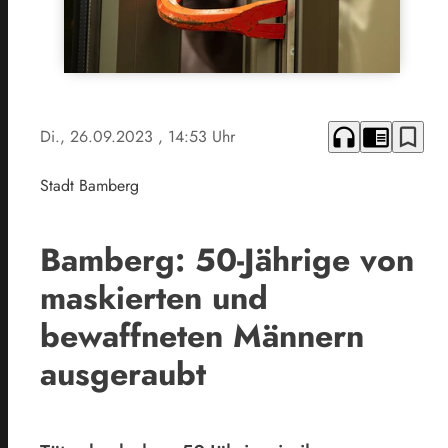
headphones
chrome_reader_mode
bookmark_border
Di., 26.09.2023
, 14:53 Uhr
Stadt Bamberg
Bamberg: 50-Jährige von
maskierten und
bewaffneten Männern
ausgeraubt