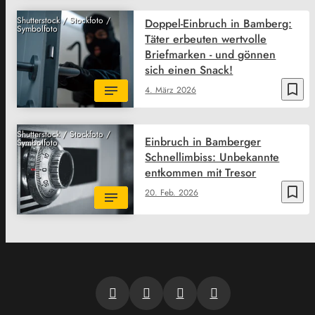
Shutterstock / Stockfoto /
Doppel-Einbruch in Bamberg:
Symbolfoto
Täter erbeuten wertvolle
Briefmarken - und gönnen
sich einen Snack!
bookmark_border
4. März 2026
Shutterstock / Stockfoto /
Einbruch in Bamberger
Symbolfoto
Schnellimbiss: Unbekannte
entkommen mit Tresor
bookmark_border
20. Feb. 2026