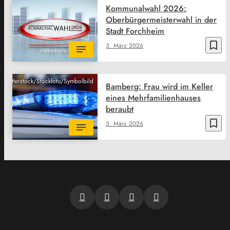
Kommunalwahl 2026:
Oberbürgermeisterwahl in der
Stadt Forchheim
bookmark_border
3. März 2026
Shutterstock/Stockfoto/Symbolbild
Bamberg: Frau wird im Keller
eines Mehrfamilienhauses
beraubt
bookmark_border
3. März 2026