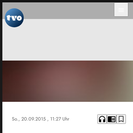
menu
Symbolbild
headphones
chrome_reader_mode
bookmark_border
So., 20.09.2015
, 11:27 Uhr