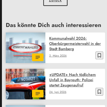
Zurück
Das könnte Dich auch interessieren
Kommunalwahl 2026:
Oberbürgermeisterwahl in der
Stadt Bamberg
bookmark_border
2. März 2026
Shutterstock/Stockfoto/Symbolbild
+UPDATE+ Nach tödlichem
Unfall in Bayreuth: Polizei
startet Zeugenaufruf
bookmark_border
24. Juni 2026