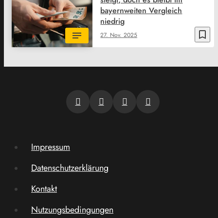
bayernweiten Vergleich
niedrig
bookmark_border
27. Nov. 2025
Impressum
Datenschutzerklärung
Kontakt
Nutzungsbedingungen