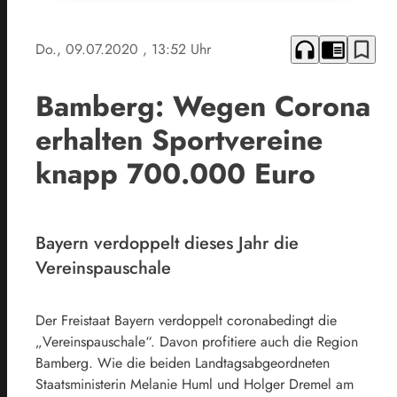
headphones
chrome_reader_mode
bookmark_border
Do., 09.07.2020
, 13:52 Uhr
Bamberg: Wegen Corona
erhalten Sportvereine
knapp 700.000 Euro
Bayern verdoppelt dieses Jahr die
Vereinspauschale
Der Freistaat Bayern verdoppelt coronabedingt die
„Vereinspauschale“. Davon profitiere auch die Region
Bamberg. Wie die beiden Landtagsabgeordneten
Staatsministerin Melanie Huml und Holger Dremel am