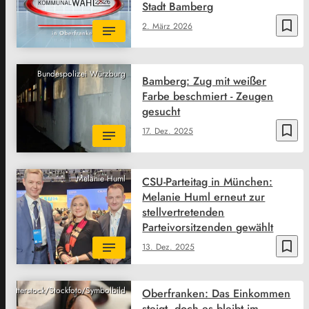
Stadt Bamberg
bookmark_border
2. März 2026
Bundespolizei Würzburg
Bamberg: Zug mit weißer
Farbe beschmiert - Zeugen
gesucht
bookmark_border
17. Dez. 2025
Melanie Huml
CSU-Parteitag in München:
Melanie Huml erneut zur
stellvertretenden
Parteivorsitzenden gewählt
bookmark_border
13. Dez. 2025
Shutterstock/Stockfoto/Symbolbild
Oberfranken: Das Einkommen
steigt, doch es bleibt im