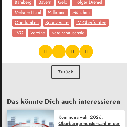
Bamberg
Bayern
Geld
Holger Dremel
Melanie Huml
Millionen
München
Oberfranken
Sportvereine
TV Oberfranken
TVO
Vereine
Vereinspauschale
Zurück
Das könnte Dich auch interessieren
Kommunalwahl 2026:
Oberbürgermeisterwahl in der