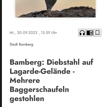
headphones
chrome_reader_mode
bookmark_border
Mi., 20.09.2023
, 13:59 Uhr
Stadt Bamberg
Bamberg: Diebstahl auf
Lagarde-Gelände -
Mehrere
Baggerschaufeln
gestohlen