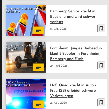
Shutterstock / Stockfoto /
Bamberg: Senior kracht in
Symbolfoto
Baustelle und wird schwer
verletzt
bookmark_border
6. Okt. 2025
Shutterstock / Symbolfoto /
Forchheim: Junges Diebesduo
Stockfoto
klaut E-Scooter in Forchheim,
Bamberg und Fürth
bookmark_border
24. Juni 2026
BRK KV Bayreuth /
Hof: Quad kracht in Auto -
Symbolbild / Archiv
Frau (28) erleidet schwere
Verletzungen
bookmark_border
2. Apr. 2026