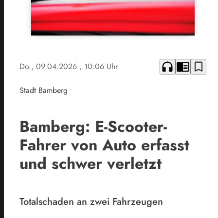
headphones
chrome_reader_mode
bookmark_border
Do., 09.04.2026
, 10:06 Uhr
Stadt Bamberg
Bamberg: E-Scooter-
Fahrer von Auto erfasst
und schwer verletzt
Totalschaden an zwei Fahrzeugen