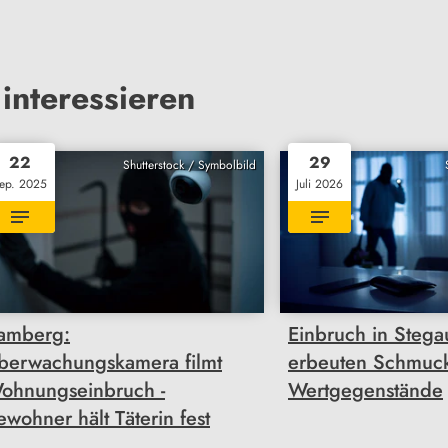
interessieren
22
29
Shutterstock / Symbolbild
ep. 2025
Juli 2026
amberg:
Einbruch in Stega
berwachungskamera filmt
erbeuten Schmuc
ohnungseinbruch -
Wertgegenstände
ewohner hält Täterin fest