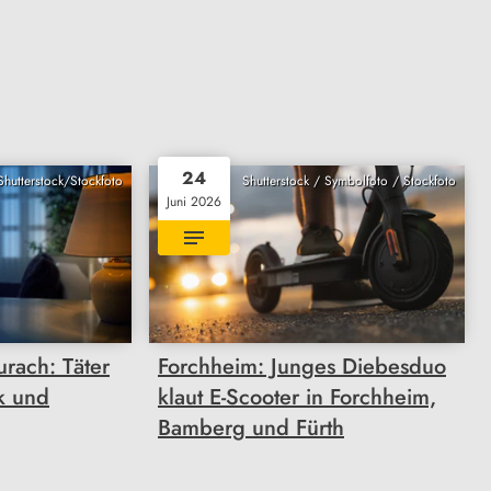
24
Shutterstock/Stockfoto
Shutterstock / Symbolfoto / Stockfoto
Juni 2026
urach: Täter
Forchheim: Junges Diebesduo
k und
klaut E-Scooter in Forchheim,
Bamberg und Fürth