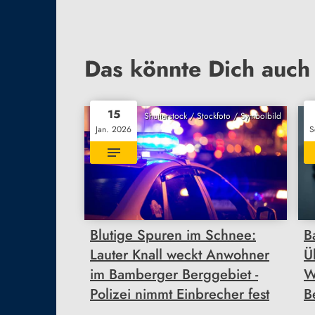
Das könnte Dich auch 
15
Shutterstock / Stockfoto / Symbolbild
Jan. 2026
S
Blutige Spuren im Schnee:
B
Lauter Knall weckt Anwohner
Ü
im Bamberger Berggebiet -
W
Polizei nimmt Einbrecher fest
B