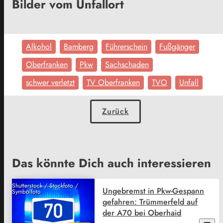
Bilder vom Unfallort
Alkohol
Bamberg
Führerschein
Fußgänger
Oberfranken
Pkw
Sachschaden
schwer verletzt
TV Oberfranken
TVO
Unfall
Zurück
Das könnte Dich auch interessieren
Shutterstock / Stockfoto /
Ungebremst in Pkw-Gespann
Symbolfoto
gefahren: Trümmerfeld auf
der A70 bei Oberhaid