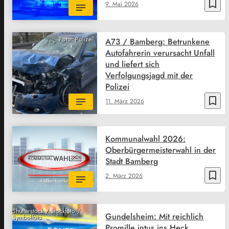
bookmark_border
9. Mai 2026
Foto: Polizei
A73 / Bamberg: Betrunkene
Autofahrerin verursacht Unfall
und liefert sich
Verfolgungsjagd mit der
Polizei
bookmark_border
11. März 2026
Kommunalwahl 2026:
Oberbürgermeisterwahl in der
Stadt Bamberg
bookmark_border
2. März 2026
Shutterstock / Stockfoto /
Gundelsheim: Mit reichlich
Symbolfoto
Promille intus ins Heck