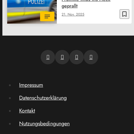
geprallt
bookmark_border
21. Nov. 2025
Impressum
Datenschutzerklärung
Kontakt
Nutzungsbedingungen