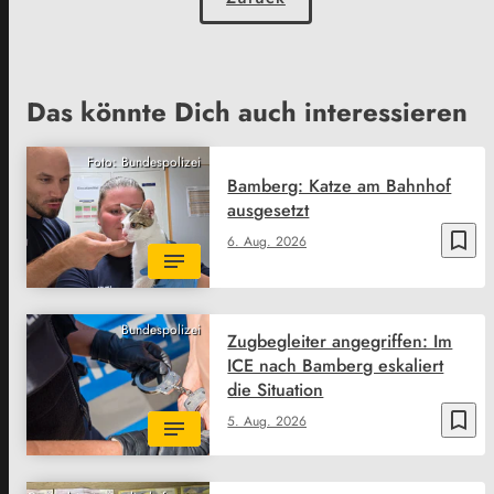
Das könnte Dich auch interessieren
Foto: Bundespolizei
Bamberg: Katze am Bahnhof
ausgesetzt
bookmark_border
6. Aug. 2026
Bundespolizei
Zugbegleiter angegriffen: Im
ICE nach Bamberg eskaliert
die Situation
bookmark_border
5. Aug. 2026