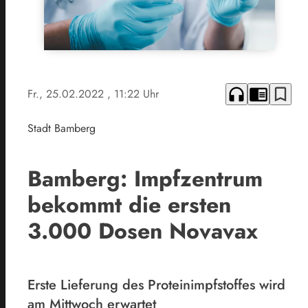
headphones
chrome_reader_mode
bookmark_border
Fr., 25.02.2022
, 11:22 Uhr
Stadt Bamberg
Bamberg: Impfzentrum
bekommt die ersten
3.000 Dosen Novavax
Erste Lieferung des Proteinimpfstoffes wird
am Mittwoch erwartet