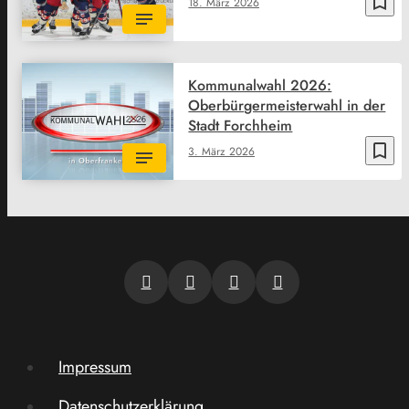
bookmark_border
18. März 2026
Kommunalwahl 2026:
Oberbürgermeisterwahl in der
Stadt Forchheim
bookmark_border
3. März 2026
Impressum
Datenschutzerklärung