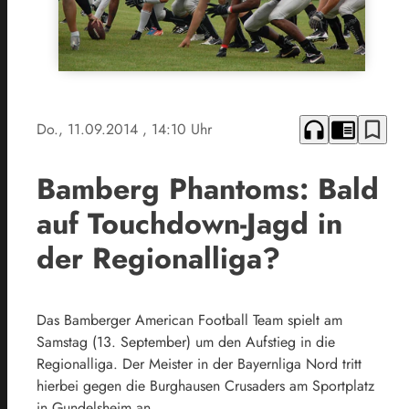
headphones
chrome_reader_mode
bookmark_border
Do., 11.09.2014
, 14:10 Uhr
Bamberg Phantoms: Bald
auf Touchdown-Jagd in
der Regionalliga?
Das Bamberger American Football Team spielt am
Samstag (13. September) um den Aufstieg in die
Regionalliga. Der Meister in der Bayernliga Nord tritt
hierbei gegen die Burghausen Crusaders am Sportplatz
in Gundelsheim an.