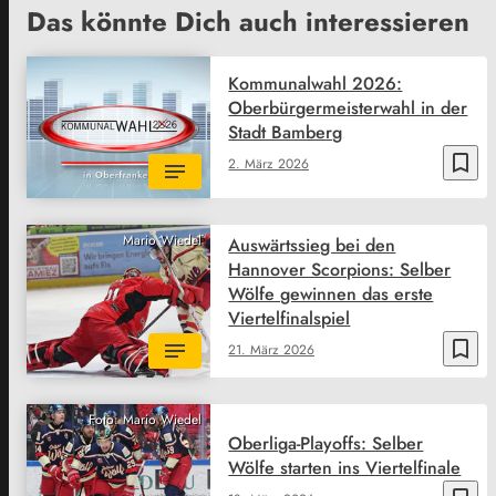
Das könnte Dich auch interessieren
Kommunalwahl 2026:
Oberbürgermeisterwahl in der
Stadt Bamberg
bookmark_border
2. März 2026
Mario Wiedel
Auswärtssieg bei den
Hannover Scorpions: Selber
Wölfe gewinnen das erste
Viertelfinalspiel
bookmark_border
21. März 2026
Foto: Mario Wiedel
Oberliga-Playoffs: Selber
Wölfe starten ins Viertelfinale