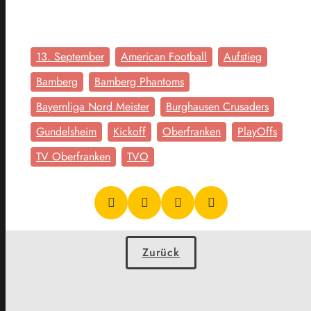
13. September
American Football
Aufstieg
Bamberg
Bamberg Phantoms
Bayernliga Nord Meister
Burghausen Crusaders
Gundelsheim
Kickoff
Oberfranken
PlayOffs
TV Oberfranken
TVO
Zurück